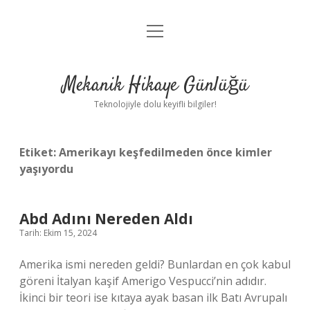
menüyü
Anasayfa
aç
Gizlilik Politikası
Mekanik Hikaye Günlüğü
Yasal Uyarı
Teknolojiyle dolu keyifli bilgiler!
Hakkımızda
Etiket:
Amerikayı keşfedilmeden önce kimler
yaşıyordu
Abd Adını Nereden Aldı
Tarih: Ekim 15, 2024
Amerika ismi nereden geldi? Bunlardan en çok kabul
göreni İtalyan kaşif Amerigo Vespucci’nin adıdır.
İkinci bir teori ise kıtaya ayak basan ilk Batı Avrupalı ​​