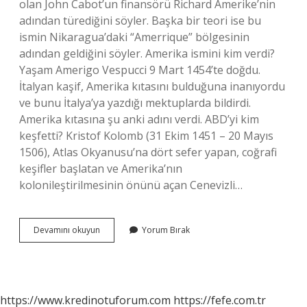
olan John Cabot’un finansörü Richard Amerike’nin
adından türediğini söyler. Başka bir teori ise bu
ismin Nikaragua’daki “Amerrique” bölgesinin
adından geldiğini söyler. Amerika ismini kim verdi?
Yaşam Amerigo Vespucci 9 Mart 1454’te doğdu.
İtalyan kaşif, Amerika kıtasını bulduğuna inanıyordu
ve bunu İtalya’ya yazdığı mektuplarda bildirdi.
Amerika kıtasına şu anki adını verdi. ABD’yi kim
keşfetti? Kristof Kolomb (31 Ekim 1451 – 20 Mayıs
1506), Atlas Okyanusu’na dört sefer yapan, coğrafi
keşifler başlatan ve Amerika’nın
kolonileştirilmesinin önünü açan Cenevizli…
Abd
Devamını okuyun
Yorum Bırak
Adını
Nereden
Aldı
https://www.kredinotuforum.com
https://fefe.com.tr