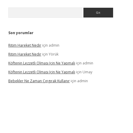
Arama
Son yorumlar
Ritim Hareket Nedir
için
admin
Ritim Hareket Nedir
için
Yörük
Köftenin Lezzetli Olması Için Ne Yapmalı
için
admin
Köftenin Lezzetli Olması Için Ne Yapmalı
için
Umay
Bebekler Ne Zaman Çıngırak Kullanır
için
admin
 giriş
vdcasino giriş
https://www.betexper.xyz/