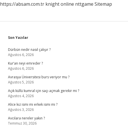
https://absam.com.tr
knight online
nttgame
Sitemap
Sidebar
Son Yazılar
Dürbün nedir nasıl çalışır ?
Ağustos 6, 2026
Kur’an neyi emreder ?
Ağustos 6, 2026
Avrasya Üniversitesi burs veriyor mu ?
Ağustos 5, 2026
Açık küllü kumral için saçı açmak gerekir mi ?
Ağustos 4, 2026
Alice kız ismi mi erkek ismi mi ?
Ağustos 3, 2026
Avcılara nereler yakın ?
Temmuz 30, 2026