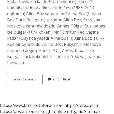
kadar Rusya’da kaldı. Putin’in yeni eşi kimdir?
Ludmiła PutinaVladimir Putin / eşi (1983–2014
doğumlu) Alina Boz yabancı mı? Alina Boz (I) Alina
Boz Türk-Rus bir oyuncudur. Alina Boz, Rusya’nın
Moskova kentinde doğdu. Annesi “Olga” Rus, babası
ise Bulgar-Türk kökenli bir Türk’tür. Yedi yaşına
kadar Rusya’da yaşadı. Alina Boz (I) Alina Boz Türk-
Rus bir oyuncudur. Alina Boz, Rusya’nın Moskova
kentinde doğdu. Annesi “Olga” Rus, babası ise
Bulgar-Türk kökenli bir Türk’tür. Yedi yaşına kadar
Rusya’da…
Alina
Devamını okuyun
Yorum Bırak
Kabaeva
Aslen
Nereli
https://www.kredinotuforum.com
https://fefe.com.tr
https://absam.com.tr
knight online
nttgame
Sitemap