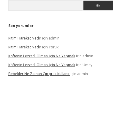
Arama
Son yorumlar
Ritim Hareket Nedir
için
admin
Ritim Hareket Nedir
için
Yörük
Köftenin Lezzetli Olması Için Ne Yapmalı
için
admin
Köftenin Lezzetli Olması Için Ne Yapmalı
için
Umay
Bebekler Ne Zaman Çıngırak Kullanır
için
admin
 giriş
vdcasino giriş
https://www.betexper.xyz/