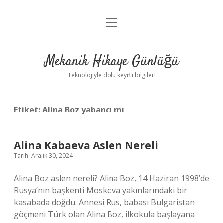
menüyü
Anasayfa
aç
Gizlilik Politikası
Mekanik Hikaye Günlüğü
Yasal Uyarı
Teknolojiyle dolu keyifli bilgiler!
Hakkımızda
Etiket:
Alina Boz yabancı mı
Alina Kabaeva Aslen Nereli
Tarih: Aralık 30, 2024
Alina Boz aslen nereli? Alina Boz, 14 Haziran 1998’de
Rusya’nın başkenti Moskova yakınlarındaki bir
kasabada doğdu. Annesi Rus, babası Bulgaristan
göçmeni Türk olan Alina Boz, ilkokula başlayana