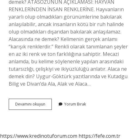
demek? ATASÖZÜNÜN AÇIKLAMASI: HAYVAN
RENKLERİNDEN İNSAN RENKLERİNE. Hayvanların
yararlı olup olmadıkları görünümlerine bakılarak
anlaşılabilir, ancak insanların kötü bir ruh halinde
olup olmadıkları dışarıdan bakılarak anlaşılamaz.
Alacasında ne demek? Kelimenin gerçek anlamı
“karışık renklerdir.” Renkli olarak tanımlanan şeyler
en az iki renk ve ton farklılığına sahiptir. Mecazi
anlamda, bu kelime söylenenle yapılan arasındaki
tutarsızlığı, çelişkiyi ve ikiyüzlülüğü anlatır. Alaca ne
demek din? Uygur-Göktürk yazıtlarında ve Kutadgu
Bilig ve Divan’da Ala, Alak ve Alaca…
İNsanın
Devamını okuyun
Yorum Bırak
Alacası
Ne
Demek
https://www.kredinotuforum.com
https://fefe.com.tr