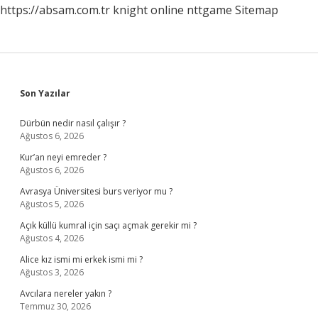
https://absam.com.tr
knight online
nttgame
Sitemap
Sidebar
Son Yazılar
Dürbün nedir nasıl çalışır ?
Ağustos 6, 2026
Kur’an neyi emreder ?
Ağustos 6, 2026
Avrasya Üniversitesi burs veriyor mu ?
Ağustos 5, 2026
Açık küllü kumral için saçı açmak gerekir mi ?
Ağustos 4, 2026
Alice kız ismi mi erkek ismi mi ?
Ağustos 3, 2026
Avcılara nereler yakın ?
Temmuz 30, 2026