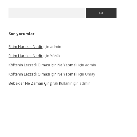
Arama
Son yorumlar
Ritim Hareket Nedir
için
admin
Ritim Hareket Nedir
için
Yörük
Köftenin Lezzetli Olması Için Ne Yapmalı
için
admin
Köftenin Lezzetli Olması Için Ne Yapmalı
için
Umay
Bebekler Ne Zaman Çıngırak Kullanır
için
admin
i giriş
vdcasino giriş
https://www.betexper.xyz/