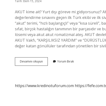
Tarih: Ekim 15, 2024
AKUT kime ait? Yurt dışı göreve mi gidiyorsunuz? A
değerlendirme sınavını geçen ilk Türk ekibi ve ilk 
“akut” terimi, “hızlı başlangıçlı” veya “kısa süreli”, b
sıfat, birçok hastalığın tanımının bir parçasıdır ve b
lösemi veya akut akut romatizmal ateş. AKUT devleti
AKUT Vakfı, “KARŞILIKSIZ YARDIM” ve “DÜRÜSTLÜK” i
değer katan gönüllüler tarafından yönetilen bir si
Akut
Devamını okuyun
Yorum Bırak
Nin
Açılımı
Nedir
https://www.kredinotuforum.com
https://fefe.com.t