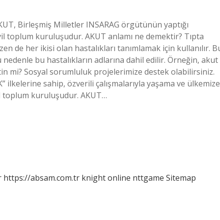
KUT, Birleşmiş Milletler INSARAG örgütünün yaptığı
sivil toplum kuruluşudur. AKUT anlamı ne demektir? Tıpta
azen de her ikisi olan hastalıkları tanımlamak için kullanılır. B
u nedenle bu hastalıkların adlarına dahil edilir. Örneğin, akut
n mi? Sosyal sorumluluk projelerimize destek olabilirsiniz.
lkelerine sahip, özverili çalışmalarıyla yaşama ve ülkemize
vil toplum kuruluşudur. AKUT…
r
https://absam.com.tr
knight online
nttgame
Sitemap