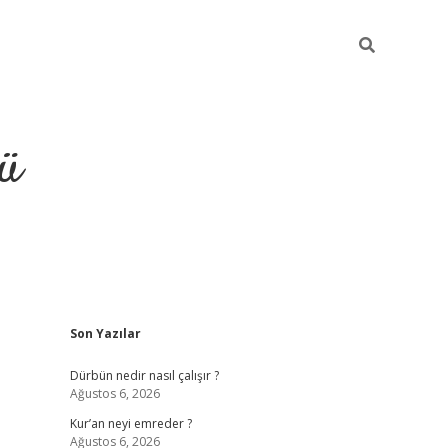
ü
Sidebar
Son Yazılar
ilbet
vdcasino yeni giriş
vd
Dürbün nedir nasıl çalışır ?
Ağustos 6, 2026
Kur’an neyi emreder ?
Ağustos 6, 2026