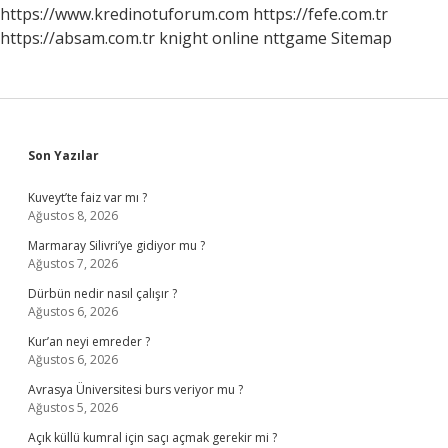
https://www.kredinotuforum.com
https://fefe.com.tr
https://absam.com.tr
knight online
nttgame
Sitemap
Sidebar
Son Yazılar
Kuveyt’te faiz var mı ?
Ağustos 8, 2026
Marmaray Silivri’ye gidiyor mu ?
Ağustos 7, 2026
Dürbün nedir nasıl çalışır ?
Ağustos 6, 2026
Kur’an neyi emreder ?
Ağustos 6, 2026
Avrasya Üniversitesi burs veriyor mu ?
Ağustos 5, 2026
Açık küllü kumral için saçı açmak gerekir mi ?