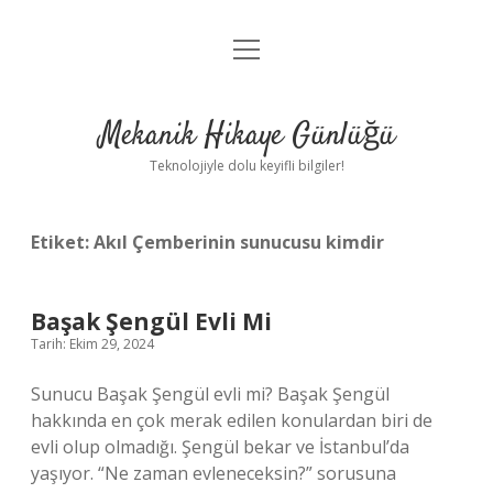
menüyü
Anasayfa
aç
Gizlilik Politikası
Mekanik Hikaye Günlüğü
Yasal Uyarı
Teknolojiyle dolu keyifli bilgiler!
Hakkımızda
Etiket:
Akıl Çemberinin sunucusu kimdir
Başak Şengül Evli Mi
Tarih: Ekim 29, 2024
Sunucu Başak Şengül evli mi? Başak Şengül
hakkında en çok merak edilen konulardan biri de
evli olup olmadığı. Şengül bekar ve İstanbul’da
yaşıyor. “Ne zaman evleneceksin?” sorusuna