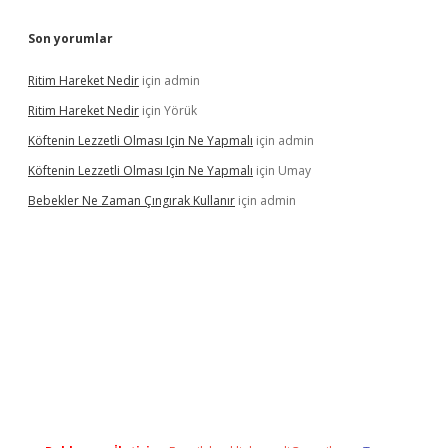
Son yorumlar
Ritim Hareket Nedir
için
admin
Ritim Hareket Nedir
için
Yörük
Köftenin Lezzetli Olması Için Ne Yapmalı
için
admin
Köftenin Lezzetli Olması Için Ne Yapmalı
için
Umay
Bebekler Ne Zaman Çıngırak Kullanır
için
admin
i giriş
vdcasino giriş
https://www.betexper.xyz/