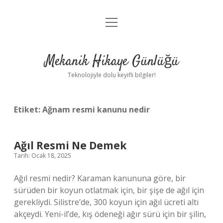
menüyü
Anasayfa
aç
Gizlilik Politikası
Mekanik Hikaye Günlüğü
Yasal Uyarı
Teknolojiyle dolu keyifli bilgiler!
Hakkımızda
Etiket:
Ağnam resmi kanunu nedir
Ağıl Resmi Ne Demek
Tarih: Ocak 18, 2025
Ağıl resmi nedir? Karaman kanununa göre, bir
sürüden bir koyun otlatmak için, bir şişe de ağıl için
gerekliydi. Silistre’de, 300 koyun için ağıl ücreti altı
akçeydi. Yeni-il’de, kış ödeneği ağır sürü için bir şilin,