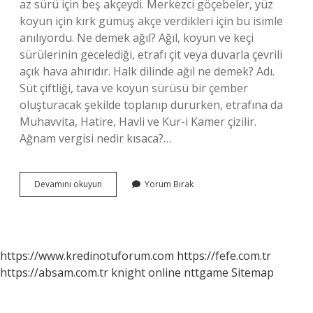
az sürü için beş akçeydi. Merkezci göçebeler, yüz
koyun için kırk gümüş akçe verdikleri için bu isimle
anılıyordu. Ne demek ağıl? Ağıl, koyun ve keçi
sürülerinin gecelediği, etrafı çit veya duvarla çevrili
açık hava ahırıdır. Halk dilinde ağıl ne demek? Adı.
Süt çiftliği, tava ve koyun sürüsü bir çember
oluşturacak şekilde toplanıp dururken, etrafına da
Muhavvita, Hatire, Havli ve Kur-i Kamer çizilir.
Ağnam vergisi nedir kısaca?…
Ağıl
Devamını okuyun
Yorum Bırak
Resmi
Ne
Demek
https://www.kredinotuforum.com
https://fefe.com.tr
https://absam.com.tr
knight online
nttgame
Sitemap