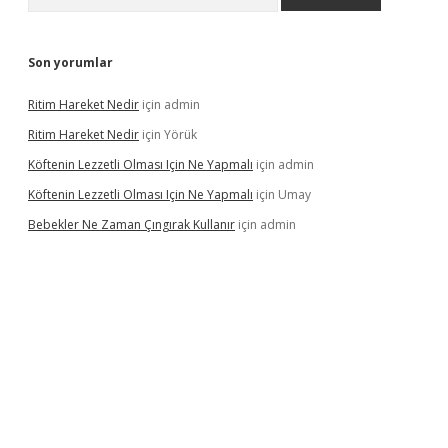
Son yorumlar
Ritim Hareket Nedir
için
admin
Ritim Hareket Nedir
için
Yörük
Köftenin Lezzetli Olması Için Ne Yapmalı
için
admin
Köftenin Lezzetli Olması Için Ne Yapmalı
için
Umay
Bebekler Ne Zaman Çıngırak Kullanır
için
admin
 giriş
vdcasino giriş
https://www.betexper.xyz/