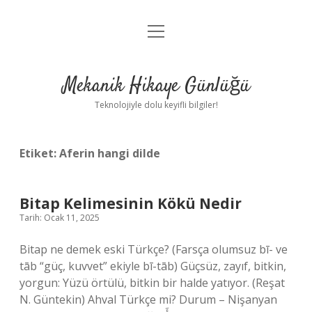
menüyü
Anasayfa
aç
Gizlilik Politikası
Mekanik Hikaye Günlüğü
Yasal Uyarı
Teknolojiyle dolu keyifli bilgiler!
Hakkımızda
Etiket:
Aferin hangi dilde
Bitap Kelimesinin Kökü Nedir
Tarih: Ocak 11, 2025
Bitap ne demek eski Türkçe? (Farsça olumsuz bī- ve
tāb “güç, kuvvet” ekiyle bī-tāb) Güçsüz, zayıf, bitkin,
yorgun: Yüzü örtülü, bitkin bir halde yatıyor. (Reşat
N. Güntekin) Ahval Türkçe mi? Durum – Nişanyan