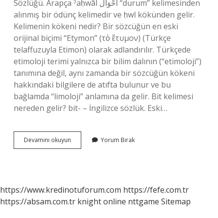
Sözlüğü. Arapça ˀaḥwāl أَحْوَال “durum” kelimesinden
alınmış bir ödünç kelimedir ve ḥwl kökünden gelir.
Kelimenin kökeni nedir? Bir sözcüğün en eski
orijinal biçimi “Etymon” (τὸ ἔτυμον) (Türkçe
telaffuzuyla Etimon) olarak adlandırılır. Türkçede
etimoloji terimi yalnızca bir bilim dalının (“etimoloji”)
tanımına değil, aynı zamanda bir sözcüğün kökeni
hakkındaki bilgilere de atıfta bulunur ve bu
bağlamda “limoloji” anlamına da gelir. Bit kelimesi
nereden gelir? bit- – İngilizce sözlük. Eski…
Bitap
Devamını okuyun
Yorum Bırak
Kelimesinin
Kökü
Nedir
https://www.kredinotuforum.com
https://fefe.com.tr
https://absam.com.tr
knight online
nttgame
Sitemap