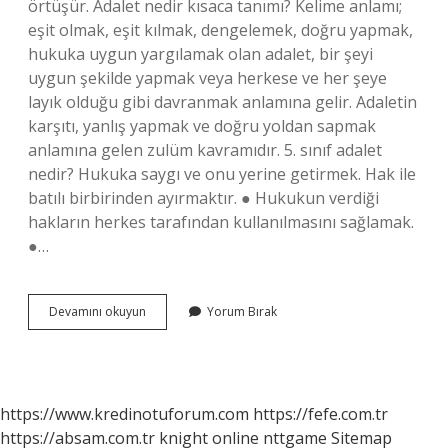
örtüşür. Adalet nedir kısaca tanımı? Kelime anlamı;
eşit olmak, eşit kılmak, dengelemek, doğru yapmak,
hukuka uygun yargılamak olan adalet, bir şeyi
uygun şekilde yapmak veya herkese ve her şeye
layık olduğu gibi davranmak anlamına gelir. Adaletin
karşıtı, yanlış yapmak ve doğru yoldan sapmak
anlamına gelen zulüm kavramıdır. 5. sınıf adalet
nedir? Hukuka saygı ve onu yerine getirmek. Hak ile
batılı birbirinden ayırmaktır. ● Hukukun verdiği
hakların herkes tarafından kullanılmasını sağlamak.
●…
Adalet
Devamını okuyun
Yorum Bırak
Nedir
Çeşitleri
Nelerdir
https://www.kredinotuforum.com
https://fefe.com.tr
https://absam.com.tr
knight online
nttgame
Sitemap