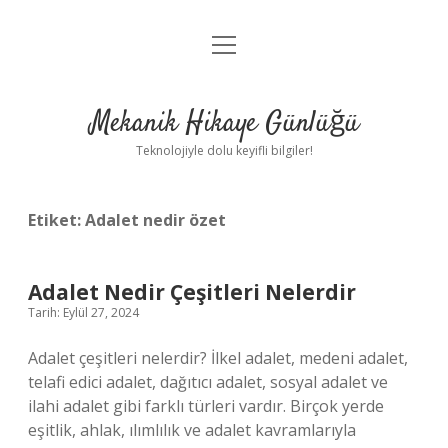
menüyü
Anasayfa
aç
Gizlilik Politikası
Mekanik Hikaye Günlüğü
Yasal Uyarı
Teknolojiyle dolu keyifli bilgiler!
Hakkımızda
Etiket:
Adalet nedir özet
Adalet Nedir Çeşitleri Nelerdir
Tarih: Eylül 27, 2024
Adalet çeşitleri nelerdir? İlkel adalet, medeni adalet,
telafi edici adalet, dağıtıcı adalet, sosyal adalet ve
ilahi adalet gibi farklı türleri vardır. Birçok yerde
eşitlik, ahlak, ılımlılık ve adalet kavramlarıyla