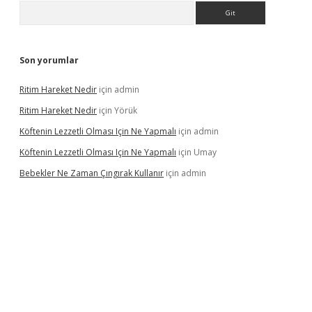
Arama
Son yorumlar
Ritim Hareket Nedir
için
admin
Ritim Hareket Nedir
için
Yörük
Köftenin Lezzetli Olması Için Ne Yapmalı
için
admin
Köftenin Lezzetli Olması Için Ne Yapmalı
için
Umay
Bebekler Ne Zaman Çıngırak Kullanır
için
admin
i giriş
vdcasino giriş
https://www.betexper.xyz/