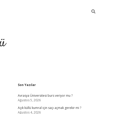
ü
Sidebar
Son Yazılar
ilbet
vdcasino yeni giriş
vdc
Avrasya Üniversitesi burs veriyor mu ?
Ağustos 5, 2026
Açık küllü kumral için saçı açmak gerekir mi ?
Ağustos 4, 2026