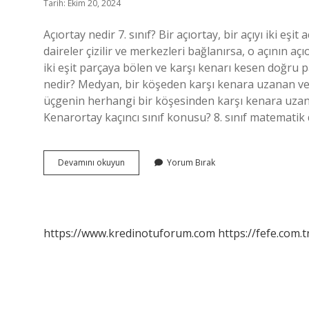
Tarih: Ekim 20, 2024
Açıortay nedir 7. sınıf? Bir açıortay, bir açıyı iki eş
daireler çizilir ve merkezleri bağlanırsa, o açının açıor
iki eşit parçaya bölen ve karşı kenarı kesen doğru pa
nedir? Medyan, bir köşeden karşı kenara uzanan ve ke
üçgenin herhangi bir köşesinden karşı kenara uzanan
Kenarortay kaçıncı sınıf konusu? 8. sınıf matematik 
Açıortay
Devamını okuyun
Yorum Bırak
Kaçıncı
Sınıf
Konusu
https://www.kredinotuforum.com
https://fefe.com.t