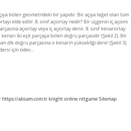
it açıya bölen geometrideki bir yapıdır. Bir açıya teğet olan tüm
tayı elde edilir. 8. sınıf açıortay nedir? Bir üçgenin iç açısını
rçasına açıortay veya iç açıortay denir. 8. sınıf kenarortay
narı iki eşit parçaya bölen doğru parçasıdır (Şekil 2). Bir
 dik doğru parçasına o kenarın yüksekliği denir (Şekil 3).
dersi için ödev…
r
https://absam.com.tr
knight online
nttgame
Sitemap