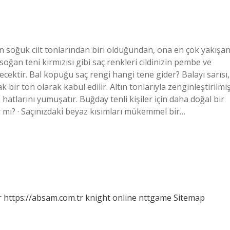
n soğuk cilt tonlarından biri olduğundan, ona en çok yakışa
soğan teni kırmızısı gibi saç renkleri cildinizin pembe ve
ecektir. Bal kopuğu saç rengi hangi tene gider? Balayı sarısı,
r ton olarak kabul edilir. Altın tonlarıyla zenginleştirilmi
z hatlarını yumuşatır. Buğday tenli kişiler için daha doğal bir
mı? · Saçınızdaki beyaz kısımları mükemmel bir…
r
https://absam.com.tr
knight online
nttgame
Sitemap