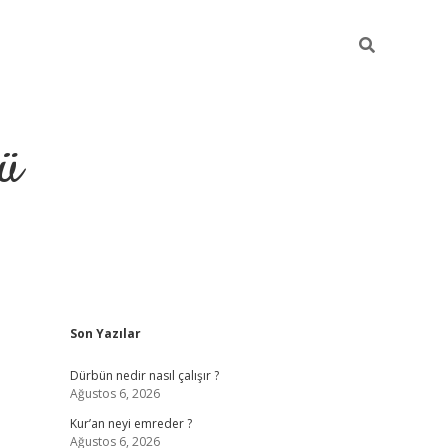
ü
Sidebar
Son Yazılar
ilbet
vdcasino yeni giriş
vdc
Dürbün nedir nasıl çalışır ?
Ağustos 6, 2026
Kur’an neyi emreder ?
Ağustos 6, 2026