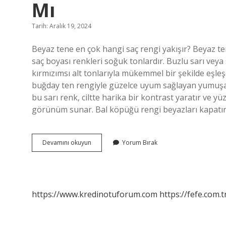
Mı
Tarih: Aralık 19, 2024
Beyaz tene en çok hangi saç rengi yakışır? Beyaz te
saç boyası renkleri soğuk tonlardır. Buzlu sarı veya 
kırmızımsı alt tonlarıyla mükemmel bir şekilde eşleş
buğday ten rengiyle güzelce uyum sağlayan yumuşak bi
bu sarı renk, ciltte harika bir kontrast yaratır ve yü
görünüm sunar. Bal köpüğü rengi beyazları kapatır 
Bal
Devamını okuyun
Yorum Bırak
Köpüğü
Saç
Rengi
Beyaz
Tenlilere
https://www.kredinotuforum.com
https://fefe.com.t
Yakışır
Mı