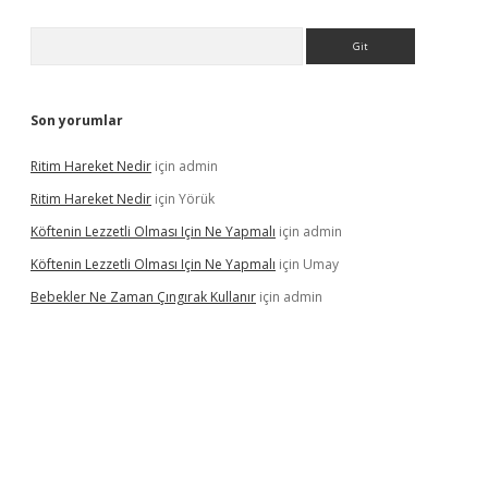
Arama
Son yorumlar
Ritim Hareket Nedir
için
admin
Ritim Hareket Nedir
için
Yörük
Köftenin Lezzetli Olması Için Ne Yapmalı
için
admin
Köftenin Lezzetli Olması Için Ne Yapmalı
için
Umay
Bebekler Ne Zaman Çıngırak Kullanır
için
admin
 giriş
vdcasino giriş
https://www.betexper.xyz/