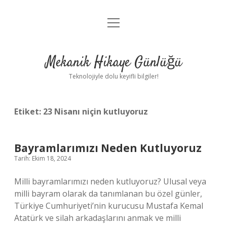
menüyü
Anasayfa
aç
Gizlilik Politikası
Mekanik Hikaye Günlüğü
Yasal Uyarı
Teknolojiyle dolu keyifli bilgiler!
Hakkımızda
Etiket:
23 Nisanı niçin kutluyoruz
Bayramlarımızı Neden Kutluyoruz
Tarih: Ekim 18, 2024
Milli bayramlarımızı neden kutluyoruz? Ulusal veya
milli bayram olarak da tanımlanan bu özel günler,
Türkiye Cumhuriyeti’nin kurucusu Mustafa Kemal
Atatürk ve silah arkadaşlarını anmak ve milli