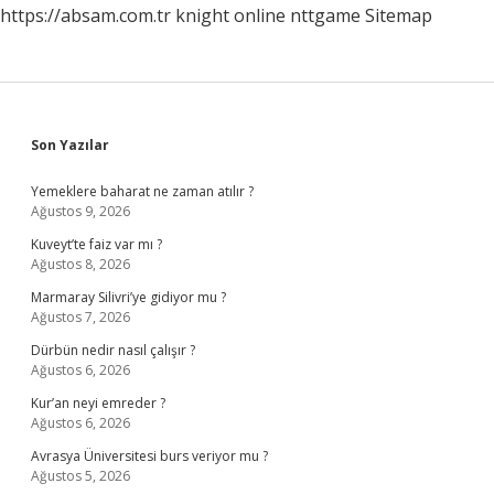
https://absam.com.tr
knight online
nttgame
Sitemap
Sidebar
Son Yazılar
Yemeklere baharat ne zaman atılır ?
Ağustos 9, 2026
Kuveyt’te faiz var mı ?
Ağustos 8, 2026
Marmaray Silivri’ye gidiyor mu ?
Ağustos 7, 2026
Dürbün nedir nasıl çalışır ?
Ağustos 6, 2026
Kur’an neyi emreder ?
Ağustos 6, 2026
Avrasya Üniversitesi burs veriyor mu ?
Ağustos 5, 2026