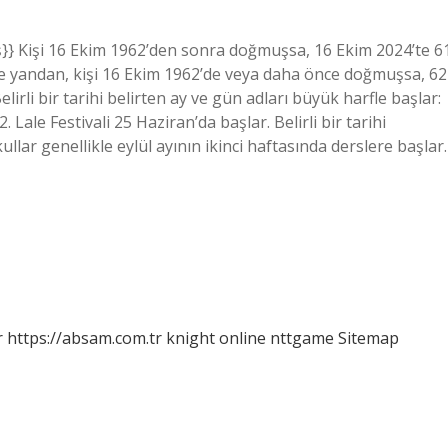
aş}} Kişi 16 Ekim 1962’den sonra doğmuşsa, 16 Ekim 2024’te 6
te yandan, kişi 16 Ekim 1962’de veya daha önce doğmuşsa, 62
Belirli bir tarihi belirten ay ve gün adları büyük harfle başlar:
. Lale Festivali 25 Haziran’da başlar. Belirli bir tarihi
llar genellikle eylül ayının ikinci haftasında derslere başlar.
r
https://absam.com.tr
knight online
nttgame
Sitemap