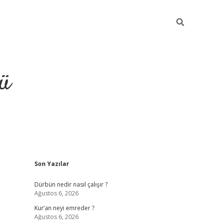
ü
Sidebar
Son Yazılar
ilbet
vdcasino yeni giriş
vdc
Dürbün nedir nasıl çalışır ?
Ağustos 6, 2026
Kur’an neyi emreder ?
Ağustos 6, 2026