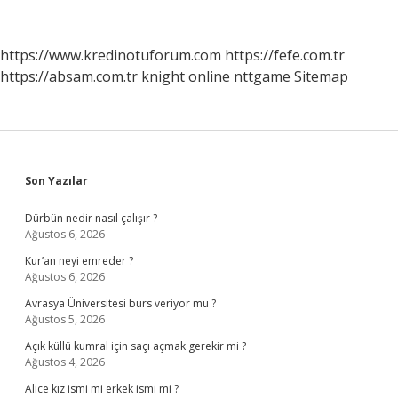
Yöntemle
Öldürülmüştür
https://www.kredinotuforum.com
https://fefe.com.tr
https://absam.com.tr
knight online
nttgame
Sitemap
Sidebar
Son Yazılar
Dürbün nedir nasıl çalışır ?
Ağustos 6, 2026
Kur’an neyi emreder ?
Ağustos 6, 2026
Avrasya Üniversitesi burs veriyor mu ?
Ağustos 5, 2026
Açık küllü kumral için saçı açmak gerekir mi ?
Ağustos 4, 2026
Alice kız ismi mi erkek ismi mi ?