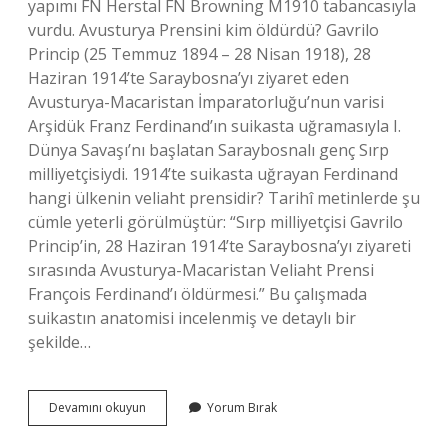
yapımı FN Herstal FN Browning M1910 tabancasıyla
vurdu. Avusturya Prensini kim öldürdü? Gavrilo
Princip (25 Temmuz 1894 – 28 Nisan 1918), 28
Haziran 1914’te Saraybosna’yı ziyaret eden
Avusturya-Macaristan İmparatorluğu’nun varisi
Arşidük Franz Ferdinand’ın suikasta uğramasıyla I.
Dünya Savaşı’nı başlatan Saraybosnalı genç Sırp
milliyetçisiydi. 1914’te suikasta uğrayan Ferdinand
hangi ülkenin veliaht prensidir? Tarihî metinlerde şu
cümle yeterli görülmüştür: “Sırp milliyetçisi Gavrilo
Princip’in, 28 Haziran 1914’te Saraybosna’yı ziyareti
sırasında Avusturya-Macaristan Veliaht Prensi
François Ferdinand’ı öldürmesi.” Bu çalışmada
suikastın anatomisi incelenmiş ve detaylı bir
şekilde…
Franz
Devamını okuyun
Yorum Bırak
Ferdinand
Hangi