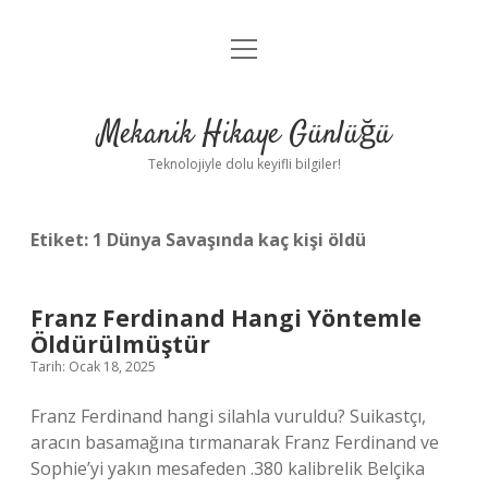
menüyü
Anasayfa
aç
Gizlilik Politikası
Mekanik Hikaye Günlüğü
Yasal Uyarı
Teknolojiyle dolu keyifli bilgiler!
Hakkımızda
Etiket:
1 Dünya Savaşında kaç kişi öldü
Franz Ferdinand Hangi Yöntemle
Öldürülmüştür
Tarih: Ocak 18, 2025
Franz Ferdinand hangi silahla vuruldu? Suikastçı,
aracın basamağına tırmanarak Franz Ferdinand ve
Sophie’yi yakın mesafeden .380 kalibrelik Belçika