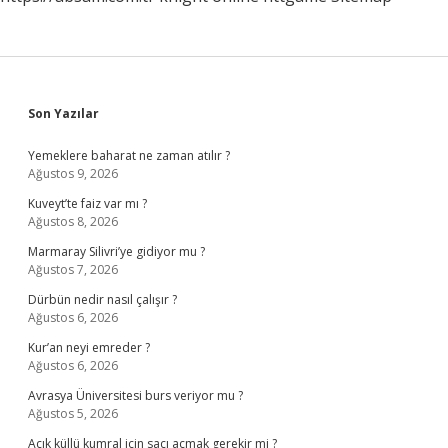
Sidebar
Son Yazılar
Yemeklere baharat ne zaman atılır ?
Ağustos 9, 2026
Kuveyt’te faiz var mı ?
Ağustos 8, 2026
Marmaray Silivri’ye gidiyor mu ?
Ağustos 7, 2026
Dürbün nedir nasıl çalışır ?
Ağustos 6, 2026
Kur’an neyi emreder ?
Ağustos 6, 2026
Avrasya Üniversitesi burs veriyor mu ?
Ağustos 5, 2026
Açık küllü kumral için saçı açmak gerekir mi ?