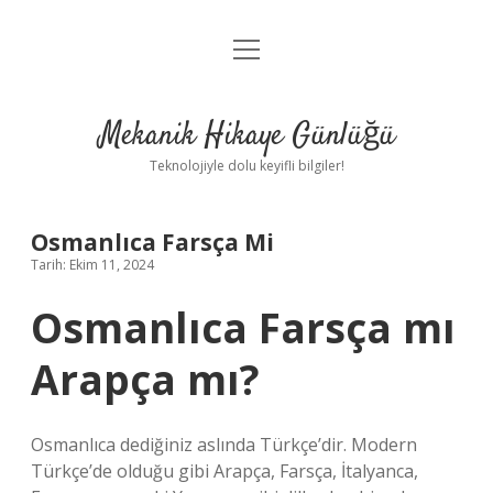
menüyü
Anasayfa
aç
Gizlilik Politikası
Mekanik Hikaye Günlüğü
Yasal Uyarı
Teknolojiyle dolu keyifli bilgiler!
Hakkımızda
Osmanlıca Farsça Mi
Tarih: Ekim 11, 2024
Osmanlıca Farsça mı
Arapça mı?
Osmanlıca dediğiniz aslında Türkçe’dir. Modern
Türkçe’de olduğu gibi Arapça, Farsça, İtalyanca,