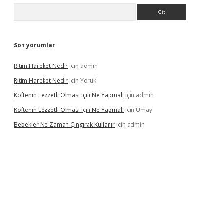
Arama
Son yorumlar
Ritim Hareket Nedir
için
admin
Ritim Hareket Nedir
için
Yörük
Köftenin Lezzetli Olması Için Ne Yapmalı
için
admin
Köftenin Lezzetli Olması Için Ne Yapmalı
için
Umay
Bebekler Ne Zaman Çıngırak Kullanır
için
admin
iriş
vdcasino giriş
https://www.betexper.xyz/