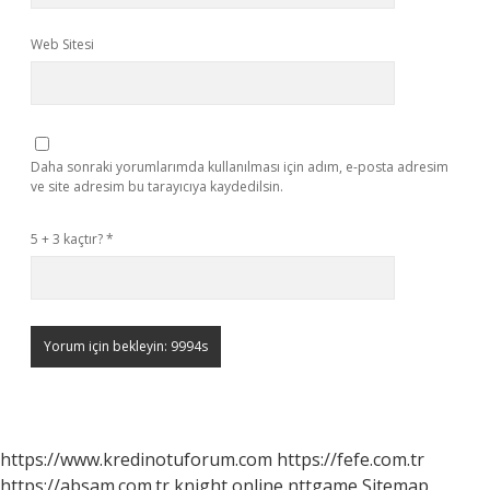
Web Sitesi
Daha sonraki yorumlarımda kullanılması için adım, e-posta adresim
ve site adresim bu tarayıcıya kaydedilsin.
5 + 3 kaçtır?
*
https://www.kredinotuforum.com
https://fefe.com.tr
https://absam.com.tr
knight online
nttgame
Sitemap